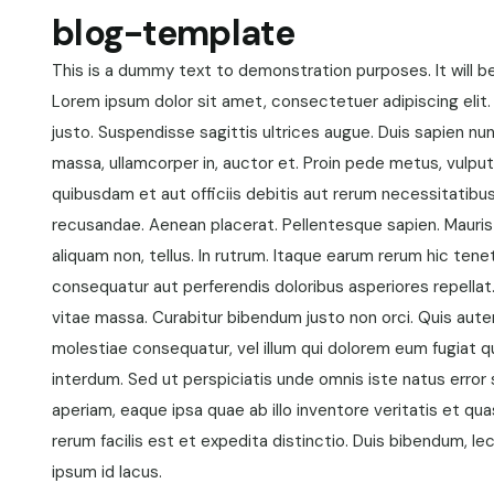
blog-template
This is a dummy text to demonstration purposes. It will 
Lorem ipsum dolor sit amet, consectetuer adipiscing elit. 
justo. Suspendisse sagittis ultrices augue. Duis sapien nu
massa, ullamcorper in, auctor et. Proin pede metus, vulput
quibusdam et aut officiis debitis aut rerum necessitatib
recusandae. Aenean placerat. Pellentesque sapien. Mauris m
aliquam non, tellus. In rutrum. Itaque earum rerum hic tene
consequatur aut perferendis doloribus asperiores repellat
vitae massa. Curabitur bibendum justo non orci. Quis autem
molestiae consequatur, vel illum qui dolorem eum fugiat q
interdum. Sed ut perspiciatis unde omnis iste natus err
aperiam, eaque ipsa quae ab illo inventore veritatis et qu
rerum facilis est et expedita distinctio. Duis bibendum, lec
ipsum id lacus.