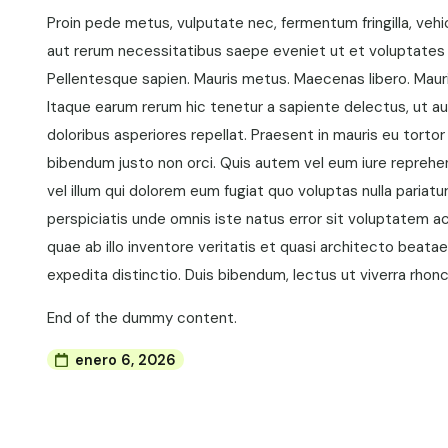
Proin pede metus, vulputate nec, fermentum fringilla, vehi
aut rerum necessitatibus saepe eveniet ut et voluptates
Pellentesque sapien. Mauris metus. Maecenas libero. Mauris d
Itaque earum rerum hic tenetur a sapiente delectus, ut au
doloribus asperiores repellat. Praesent in mauris eu torto
bibendum justo non orci. Quis autem vel eum iure reprehen
vel illum qui dolorem eum fugiat quo voluptas nulla pariat
perspiciatis unde omnis iste natus error sit voluptatem
quae ab illo inventore veritatis et quasi architecto beata
expedita distinctio. Duis bibendum, lectus ut viverra rhoncu
End of the dummy content.
enero 6, 2026