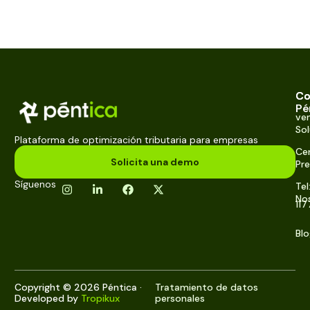
Co
Co
Pé
ve
So
Plataforma de optimización tributaria para empresas
Cen
Solicita una demo
Pre
Síguenos
Tel
No
117
Bl
Copyright © 2026 Péntica ·
Tratamiento de datos
Developed by
Tropikux
personales