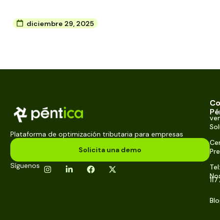
diciembre 29, 2025
Co
Co
Pé
ve
So
Plataforma de optimización tributaria para empresas
Cen
Solicita una demo
Pre
Síguenos
Tel
No
117
Bl