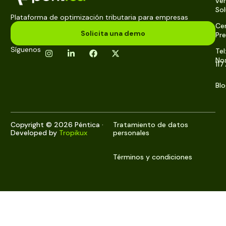
ve
So
Plataforma de optimización tributaria para empresas
Cen
Solicita una demo
Pre
Síguenos
Tel
No
117
Bl
Copyright © 2026 Péntica ·
Tratamiento de datos
Developed by
Tropikux
personales
Términos y condiciones